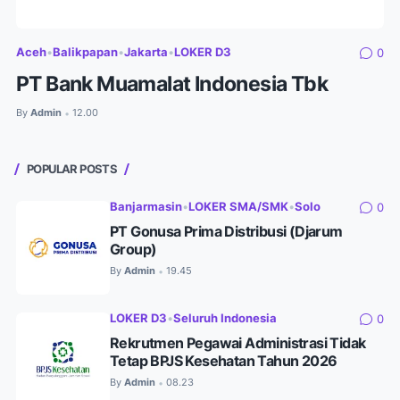
Aceh
•
Balikpapan
•
Jakarta
•
LOKER D3
0
PT Bank Muamalat Indonesia Tbk
By
Admin
12.00
•
POPULAR POSTS
Banjarmasin
•
LOKER SMA/SMK
•
Solo
0
PT Gonusa Prima Distribusi (Djarum
Group)
By
Admin
19.45
•
LOKER D3
•
Seluruh Indonesia
0
Rekrutmen Pegawai Administrasi Tidak
Tetap BPJS Kesehatan Tahun 2026
By
Admin
08.23
•