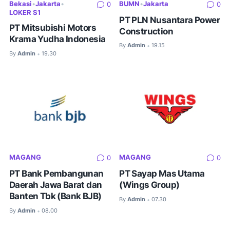
Bekasi
•
Jakarta
•
BUMN
•
Jakarta
0
0
LOKER S1
PT PLN Nusantara Power
PT Mitsubishi Motors
Construction
Krama Yudha Indonesia
By
Admin
19.15
•
By
Admin
19.30
•
MAGANG
MAGANG
0
0
PT Bank Pembangunan
PT Sayap Mas Utama
Daerah Jawa Barat dan
(Wings Group)
Banten Tbk (Bank BJB)
By
Admin
07.30
•
By
Admin
08.00
•